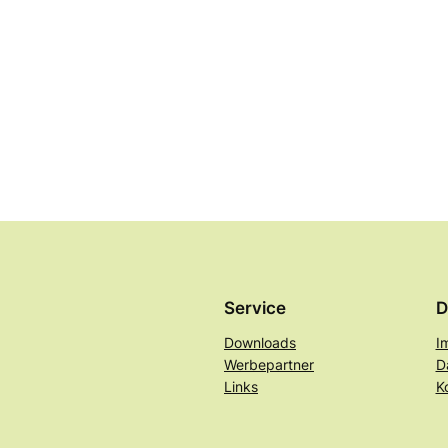
Service
D
Downloads
I
Werbepartner
D
Links
K