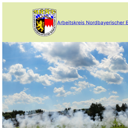
Zum
Inhalt
springen
Arbeitskreis Nordbayerischer B